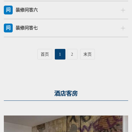
问
装修问答六
问
装修问答七
首页
1
2
末页
酒店客房