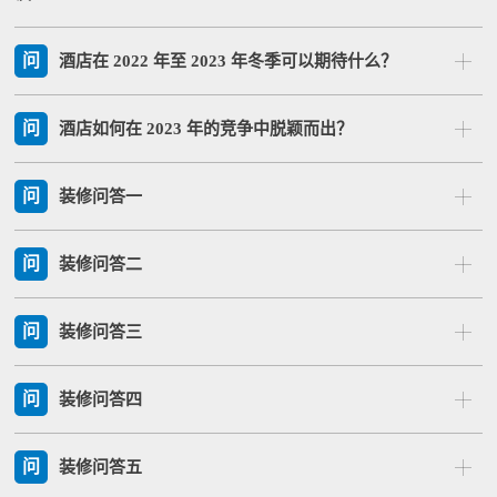
问
酒店在 2022 年至 2023 年冬季可以期待什么？
问
酒店如何在 2023 年的竞争中脱颖而出？
问
装修问答一
问
装修问答二
问
装修问答三
问
装修问答四
问
装修问答五