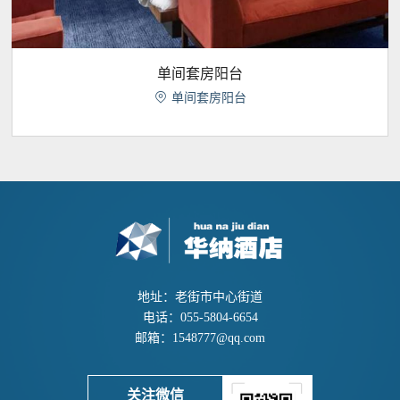
单间套房阳台

单间套房阳台
地址：老街市中心街道
电话：055-5804-6654
邮箱：1548777@qq.com
关注微信