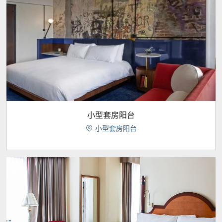
小型套房阳台

小型套房阳台