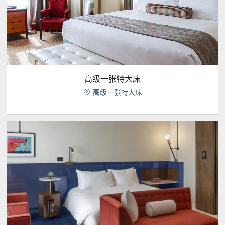
高级一张特大床

高级一张特大床